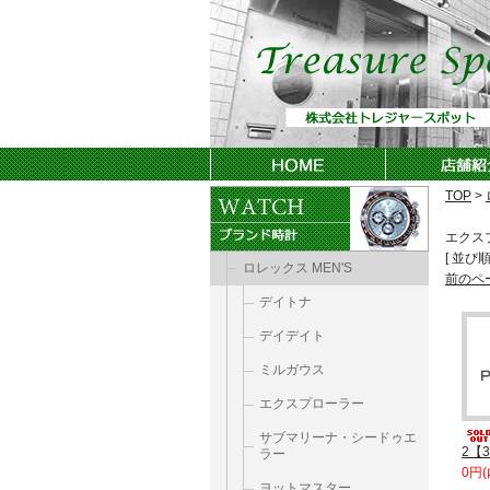
TOP
>
エクス
[ 並び順
ロレックス MEN'S
前のペ
デイトナ
デイデイト
ミルガウス
エクスプローラー
サブマリーナ・シードゥエ
2【3
ラー
0円(
ヨットマスター