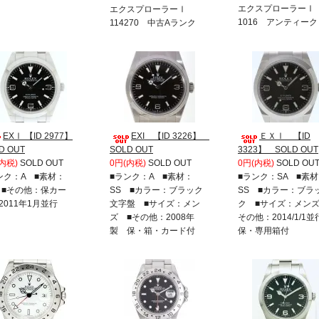
エクスプローラー
エクスプローラーⅠ
1016 アンティーク
114270 中古Aランク
EXⅠ 【ID 2977】
EXI 【ID 3226】
ＥＸⅠ 【ID
D OUT
SOLD OUT
3323】 SOLD OUT
内税)
SOLD OUT
0円(内税)
SOLD OUT
0円(内税)
SOLD OU
ンク：A ■素材：
■ランク：A ■素材：
■ランク：SA ■素
 ■その他：保カー
SS ■カラー：ブラック
SS ■カラー：ブラ
2011年1月並行
文字盤 ■サイズ：メン
ク ■サイズ：メンズ
ズ ■その他：2008年
その他：2014/1/1
製 保・箱・カード付
保・専用箱付