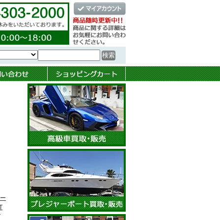
ー
T
T