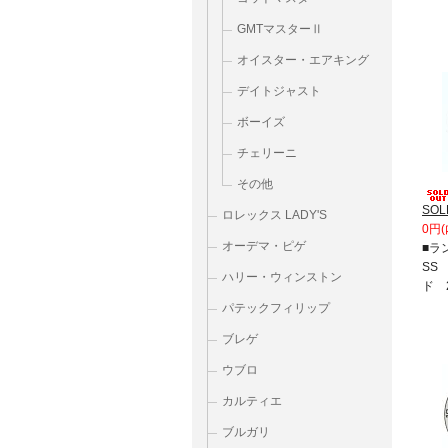
GMTマスターⅡ
オイスター・エアキング
デイトジャスト
ボーイズ
チェリーニ
その他
SOL
ロレックス LADY'S
0円(
オーデマ・ピゲ
■ラ
SS
ハリー・ウィンストン
ド 
パテックフィリップ
ブレゲ
ウブロ
カルティエ
ブルガリ