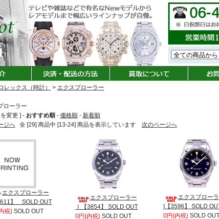
ロレックス（時計）
>
エクスプローラー
プローラー
を変更 ] -
おすすめ順
-
価格順
-
新着順
ージへ
全 [29] 商品中 [13-24] 商品を表示しています
次のページへ
エクスプローラー
エクスプローラ
エクスプローラー
611】 SOLD OUT
I【3596】 SOLD OU
Ⅰ【3854】 SOLD OUT
内税)
SOLD OUT
0円(内税)
SOLD OU
0円(内税)
SOLD OUT