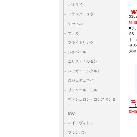
パネライ
フランクミュラー
335
0円(
シャネル
■ラ
オメガ
SS
ト 
ブライトリング
その
用箱
ショパール
ユリス・ナルダン
ジャガー・ルクルト
ロジェデュブイ
リシャール・ミル
ヴァシュロン・コンスタンタ
ン
Ⅰ【3
0円(
IWC
ルイ・ヴィトン
ブランパン