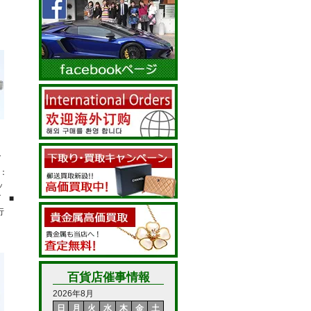
Ⅰ
T
材：
ッ
 ■
並行
百貨店催事情報
2026年8月
日
月
火
水
木
金
土