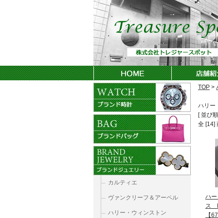
TOP
>
ハリー
[ 並び順
全 [1
カルティエ
ハー
ヴァンクリーフ＆アーペル
ス D
ハリー・ウィンストン
【67