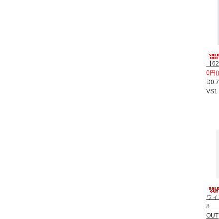
【62
0円(
D0.
VS
ウィ
8 
OUT