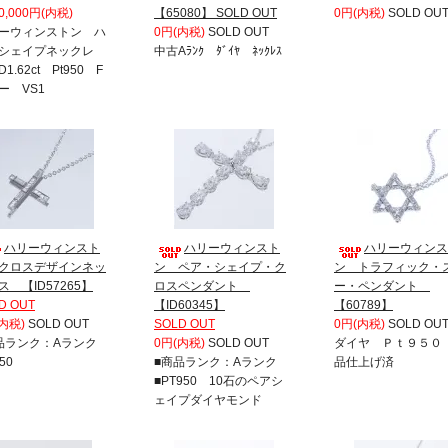
80,000円(内税)
【65080】 SOLD OUT
0円(内税)
SOLD OU
ーウィンストン ハ
0円(内税)
SOLD OUT
シェイプネックレ
中古Aﾗﾝｸ ﾀﾞｲﾔ ﾈｯｸﾚｽ
1.62ct Pt950 F
ー VS1
ハリーウィンスト
ハリーウィンスト
ハリーウィンス
クロスデザインネッ
ン ペア・シェイプ・ク
ン トラフィック・
ス 【ID57265】
ロスペンダント
ー・ペンダント
D OUT
【ID60345】
【60789】
内税)
SOLD OUT
SOLD OUT
0円(内税)
SOLD OU
品ランク：Aランク
0円(内税)
SOLD OUT
ダイヤ Ｐｔ９５０
50
■商品ランク：Aランク
品仕上げ済
■PT950 10石のペアシ
ェイプダイヤモンド