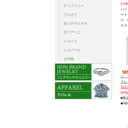
4,5
ティファニー
ハリ
ブルガリ
ート
ス D
ポンテヴェキオ
カラ
ダミアーニ
ショーメ
ショパール
その他
ン 
クレ
SOL
0円(
■商
■Pt9