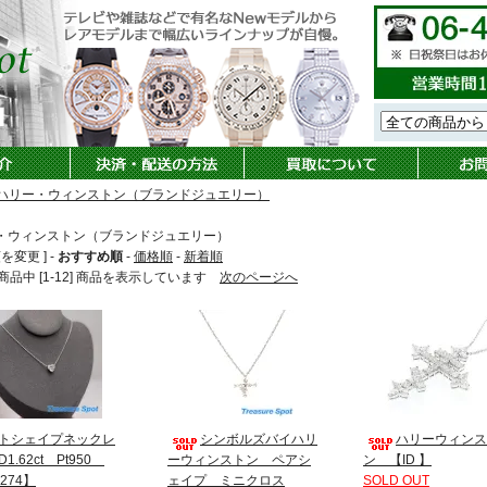
ハリー・ウィンストン（ブランドジュエリー）
・ウィンストン（ブランドジュエリー）
を変更 ] -
おすすめ順
-
価格順
-
新着順
4] 商品中 [1-12] 商品を表示しています
次のページへ
トシェイプネックレ
シンボルズバイハリ
ハリーウィンス
1.62ct Pt950
ーウィンストン ペアシ
ン 【ID 】
274】
ェイプ ミニクロス
SOLD OUT