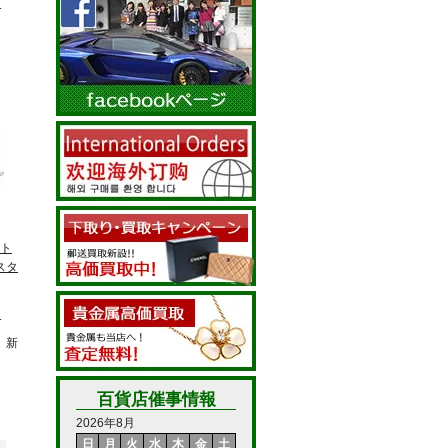
T
ト
スタ
T
 新
百貨店催事情報
2026年8月
日
月
火
水
木
金
土