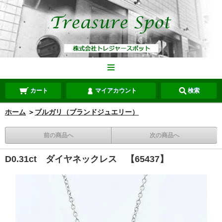
カート
マイアカウント
検索
ホーム
＞
ブルガリ（ブランドジュエリー）
前の商品へ
次の商品へ
D0.31ct ダイヤネックレス 【65437】