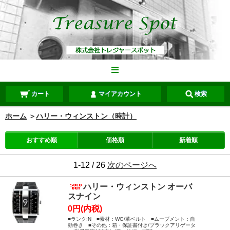
カート
マイアカウント
検索
ホーム
＞
ハリー・ウィンストン（時計）
おすすめ順
価格順
新着順
1-12 / 26
次のページへ
ハリー・ウィンストン オーバ
スナイン
0円(内税)
■ランク:N ■素材：WG/革ベルト ■ムーブメント：自
動巻き ■その他：箱・保証書付き/ブラックアリゲータ