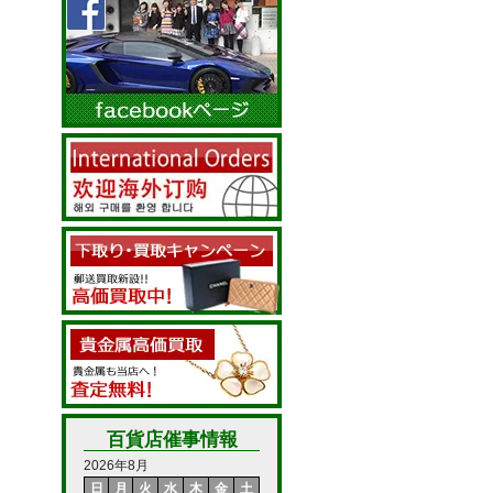
百貨店催事情報
2026年8月
日
月
火
水
木
金
土