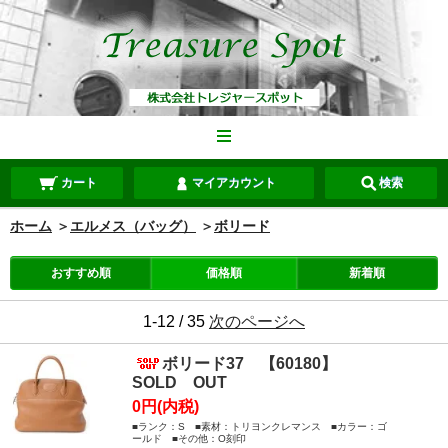
カート
マイアカウント
検索
ホーム
＞
エルメス（バッグ）
＞
ボリード
おすすめ順
価格順
新着順
1-12 / 35
次のページへ
ボリード37 【60180】
SOLD OUT
0円(内税)
■ランク：S ■素材：トリヨンクレマンス ■カラー：ゴ
ールド ■その他：O刻印